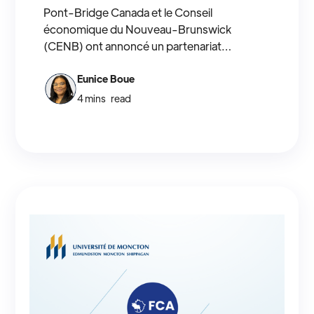
Pont-Bridge Canada et le Conseil
économique du Nouveau-Brunswick
(CENB) ont annoncé un partenariat
stratégique pour organiser le forum
CAPBLEU2025 | BLUESHIFT2025, qui se
Eunice Boue
déroulera du 11 au 13 novembre à Moncton
4 mins
read
et vise à stimuler l'innovation et le
développement économique durable entre
le Canada et l'Afrique. Ce partenariat
permettra de mobiliser les 600 membres du
CENB pour assurer une forte participation
du monde des affaires néo-brunswickois et
créer des ponts entre les communautés
d'affaires néo-brunswickoises et africaines
dans le domaine de l'économie bleue.