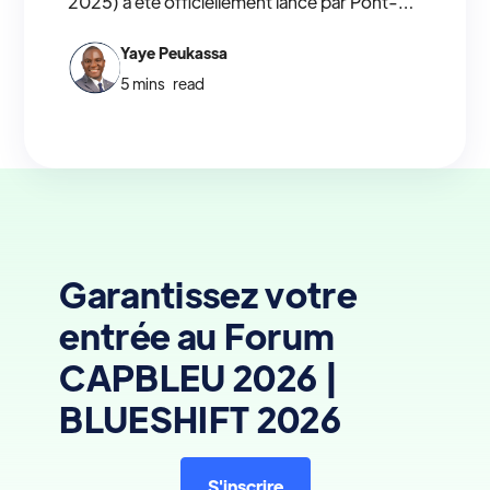
2025) a été officiellement lancé par Pont-
Bridge Canada en partenariat avec UNI
Coopération financière.
Yaye Peukassa
5 mins
read
Garantissez votre
entrée au Forum
CAPBLEU 2026 |
BLUESHIFT 2026
S'inscrire