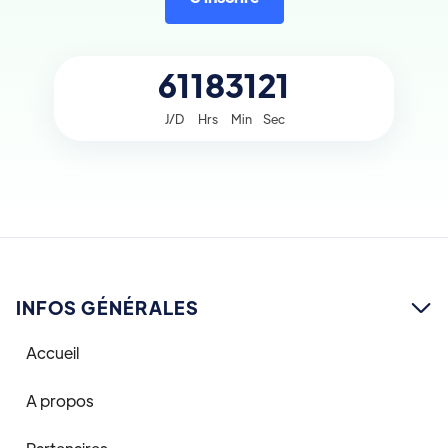
61
18
31
21
J/D
Hrs
Min
Sec
INFOS GÉNÉRALES

Accueil
A propos