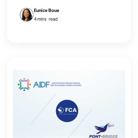
Afrique | CAPBLEU 2025, apportant un
soutien financier de 10 000 $ et une
Eunice Boue
expertise en recherche et innovation pour
4 mins
read
enrichir les discussions. Ce partenariat
consolide le rôle du Nouveau-Brunswick
comme acteur clé de la diversification
économique et logistique Canada-Afrique,
en vue de l’événement qui se tiendra à
Moncton du 11 au 13 novembre 2025.