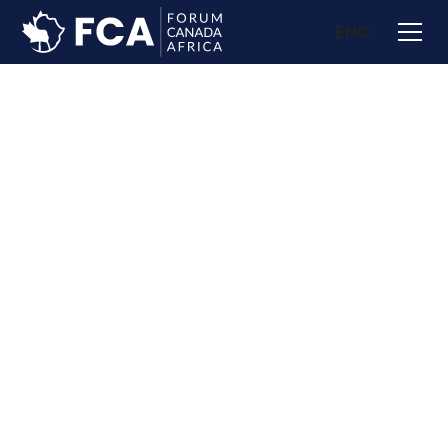
ENG
Avantages accès VIP +
Conciergerie personnalisée
Visibilité média
Trousse VIP
Interview professionnelle