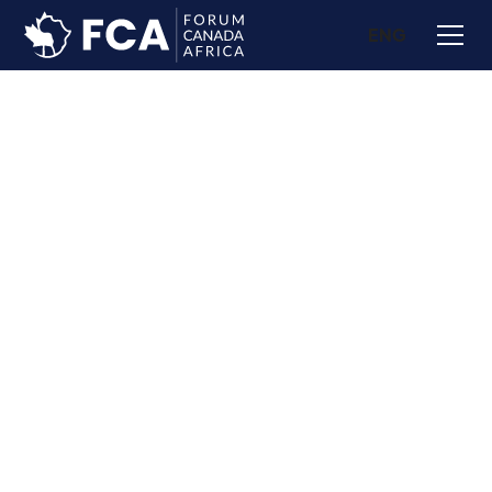
ENG
Toutes les sessions du forum
App Officielle du Forum
Déjeuner Plénier inclus
Répertoire Exclusif
Certificat Numérique Officiel