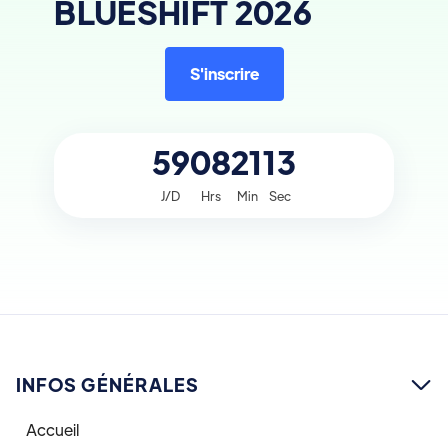
BLUESHIFT 2026
S'inscrire
59
08
21
13
J/D
Hrs
Min
Sec
INFOS GÉNÉRALES

Accueil